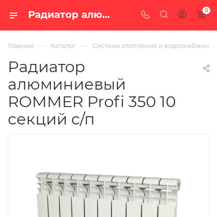
0
Радиатор алюминиевый ROMMER Profi 350 10 секций с/п — цена в Екатеринбурге, купить в интернет-магазине «100 печей.ру»
—
—
Главная
Каталог
Система отопления и водоснабжени
Радиатор
алюминиевый
ROMMER Profi 350 10
секций с/п