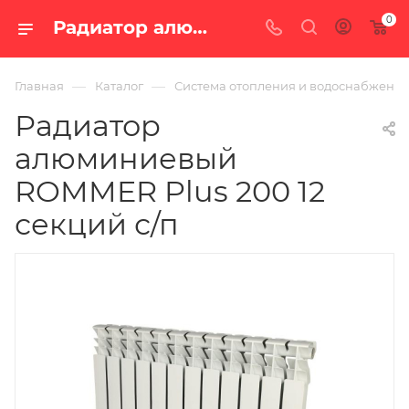
0
Радиатор алюминиевый ROMMER Plus 200 12 секций с/п — цена в Екатеринбурге, купить в интернет-магазине «100 печей.ру»
—
—
Главная
Каталог
Система отопления и водоснабжени
Радиатор
алюминиевый
ROMMER Plus 200 12
секций с/п