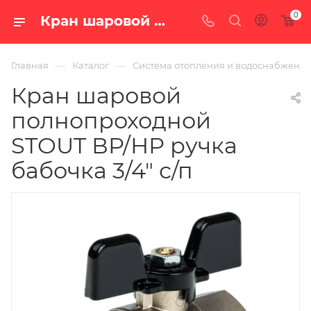
0
Кран шаровой полнопроходной STOUT ВР/НР ручка бабочка 3/4" с/п — цена в Екатеринбурге, купить в интернет-магазине «100 печей.ру»
—
—
Главная
Каталог
Система отопления и водоснабжени
Кран шаровой
полнопроходной
STOUT ВР/НР ручка
бабочка 3/4" с/п