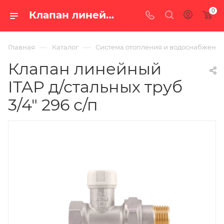
0
Клапан линейный ITAP д/стальных труб 3/4" 296 с/п — цена в Екатеринбурге, купить в интернет-магазине «100 печей.ру»
—
—
Главная
Каталог
Система отопления и водоснабжени
Клапан линейный
ITAP д/стальных труб
3/4" 296 с/п