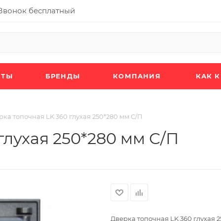
Звонок бесплатный
КТЫ
БРЕНДЫ
КОМПАНИЯ
КАК 
рка топочная LK 360 глухая 250*280 мм С/П
глухая 250*280 мм С/П
Дверка топочная LK 360 глухая 2