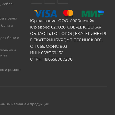
, мебель
ды в баню
Юр.название: ООО «1000печей»
 бани и
Юр.адрес: 620026, СВЕРДЛОВСКАЯ
ОБЛАСТЬ, Г.О. ГОРОД ЕКАТЕРИНБУРГ,
для бани и
Г ЕКАТЕРИНБУРГ, УЛ БЕЛИНСКОГО,
СТР. 56, ОФИС 803
опления и
ИНН: 6685169430
ения
ОГРН: 1196658080200
во и ремонт
ованным наличием продукции