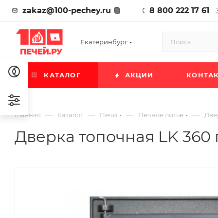
zakaz@100-pechey.ru
8 800 222 17 61
Екатеринбург
КАТАЛОГ
АКЦИИ
КОНТА
—
—
—
—
Главная
Каталог
Печи
Печное литье
Две
Дверка топочная LK 360 