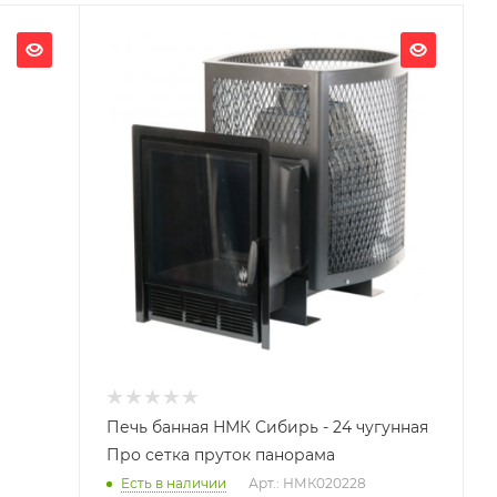
Ширина, мм
490
Глубина, мм
760
Высота, мм
710
Вид топлива
Дрова
Длина дров, мм
450
Масса камней, кг
180
Гарантия, мес.
12
Печь банная НМК Сибирь - 24 чугунная
Про сетка пруток панорама
Есть в наличии
Арт.: НМК020228