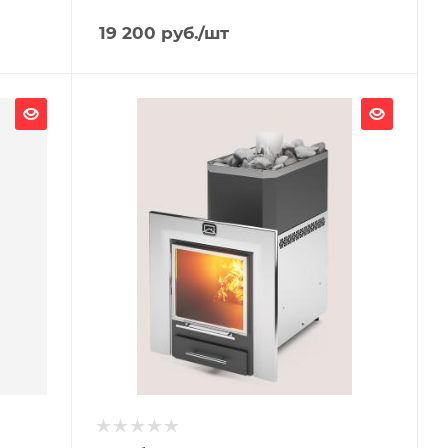
19 200
руб.
/шт
Ширина, мм
335
Глубина, мм
576
Высота, мм
807
Материал изготовления
Нержавеющая сталь
Вид топлива
Дрова
Диаметр дымохода, мм
115
Длина дров, мм
500