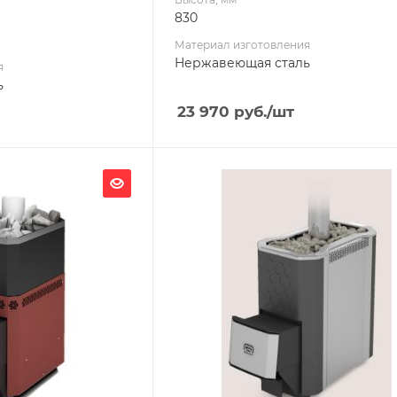
830
Материал изготовления
Нержавеющая сталь
я
ь
23 970
руб.
/шт
Ширина, мм
404
Глубина, мм
938
Высота, мм
801
я
Материал изготовления
ь
Нержавеющая сталь
Вид топлива
Дрова