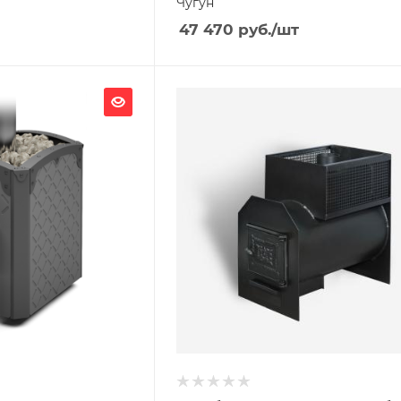
Чугун
47 470
руб.
/шт
Ширина, мм
410
Глубина, мм
650
Высота, мм
660
я
Материал изготовления
Сталь
Вид топлива
Дрова
Диаметр дымохода, мм
115
Длина дров, мм
620