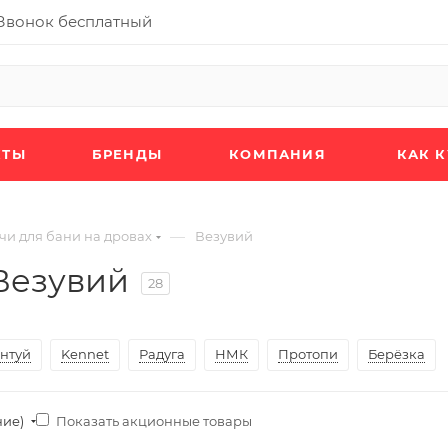
Звонок бесплатный
КТЫ
БРЕНДЫ
КОМПАНИЯ
КАК 
—
чи для бани на дровах
Везувий
Везувий
28
нтуй
Kennet
Радуга
НМК
Протопи
Берёзка
Показать акционные товары
ние)