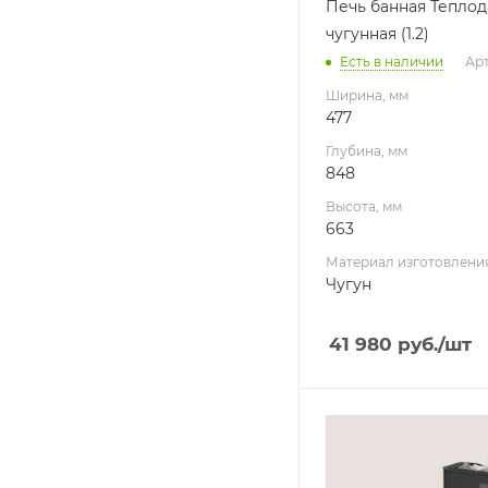
Печь банная Теплод
Масса камней, кг
чугунная (1.2)
60
Есть в наличии
Арт
Гарантия, мес.
60
Ширина, мм
477
Глубина, мм
848
Высота, мм
663
Материал изготовлени
Чугун
41 980
руб.
/шт
Ширина, мм
390
Глубина, мм