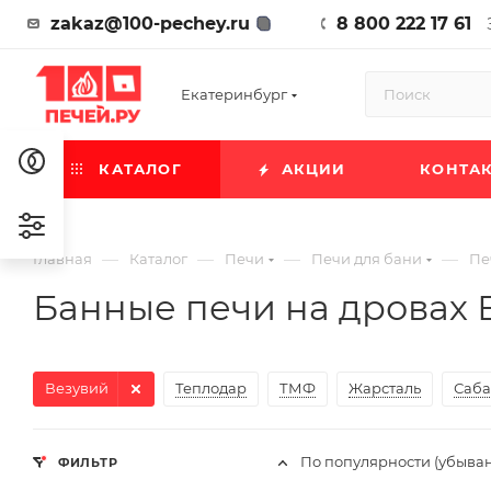
zakaz@100-pechey.ru
8 800 222 17 61
Екатеринбург
КАТАЛОГ
АКЦИИ
КОНТА
—
—
—
—
Главная
Каталог
Печи
Печи для бани
Пе
Банные печи на дровах 
Везувий
Теплодар
ТМФ
Жарсталь
Саба
По популярности (убыва
ФИЛЬТР