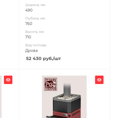
Ширина, мм
490
Глубина, мм
760
Высота, мм
710
Вид топлива
Дрова
52 430
руб.
/шт
Ширина, мм
335
Глубина, мм
696
Высота, мм
679
Материал изготовления