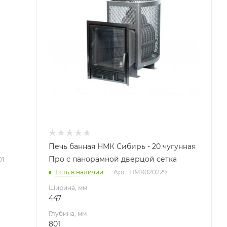
801
Высота, мм
715
Вид топлива
Дрова
Масса камней, кг
180
Печь банная НМК Сибирь - 20 чугунная
Про с панорамной дверцой сетка
01
Есть в наличии
Арт.: НМК020229
Ширина, мм
447
Глубина, мм
801