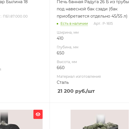
ар Былина 18
Печь банная Радуга 26 Б из трубы,
Масса камней, кг
под навесной бак сзади (бак
40
приобретается отдельно 45/55 л)
.: ПБ1.87.000.00
Гарантия, мес.
Есть в наличии
Арт.: Р-1615
12
Ширина, мм
410
Глубина, мм
650
Высота, мм
660
я
Материал изготовления
Сталь
21 200
руб.
/шт
Ширина, мм
380
Глубина, мм