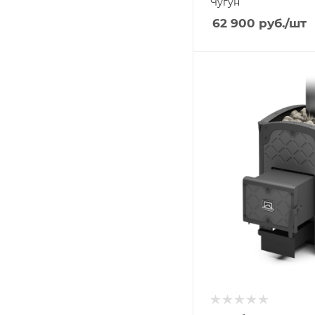
Чугун
62 900
руб.
/шт
Ширина, мм
477
Глубина, мм
848
Высота, мм
663
Материал изготовлени
Чугун
Вид топлива
Дрова
Диаметр дымохода, мм
115
Длина дров, мм
430