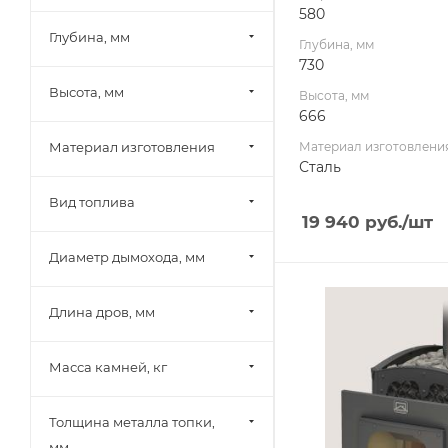
580
12
Глубина, мм
Глубина, мм
730
Высота, мм
Высота, мм
666
Материал изготовления
Материал изготовлени
Сталь
Вид топлива
19 940
руб.
/шт
Диаметр дымохода, мм
Ширина, мм
Длина дров, мм
600
Глубина, мм
930
Масса камней, кг
Высота, мм
740
Толщина металла топки,
мм
Материал изготовлени