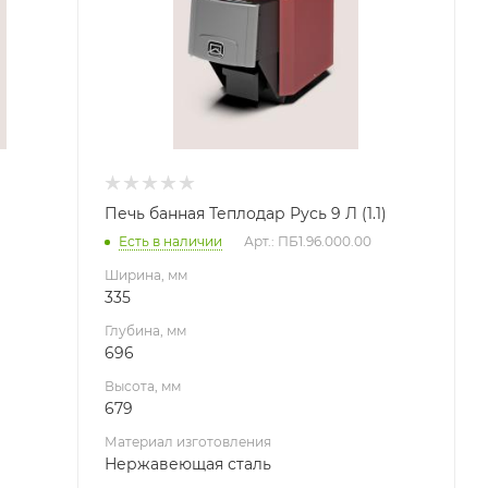
Нержавеющая сталь
Вид топлива
Дрова
Диаметр дымохода, мм
115
Длина дров, мм
370
Печь банная Теплодар Русь 9 Л (1.1)
Масса камней, кг
Есть в наличии
Арт.: ПБ1.96.000.00
25
Ширина, мм
Гарантия, мес.
335
60
Глубина, мм
696
Высота, мм
679
Материал изготовления
Нержавеющая сталь