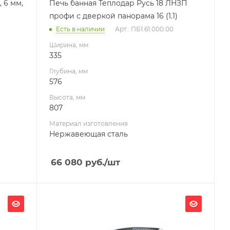
 6 мм,
Печь банная Теплодар Русь 18 ЛНЗП
Масса камней, кг
профи с дверкой панорама 16 (1.1)
90
Есть в наличии
Арт.: ПБ1.61.000.00
Гарантия, мес.
60
Ширина, мм
335
Глубина, мм
576
Высота, мм
807
Материал изготовления
Нержавеющая сталь
66 080
руб.
/шт
Ширина, мм
447
Глубина, мм