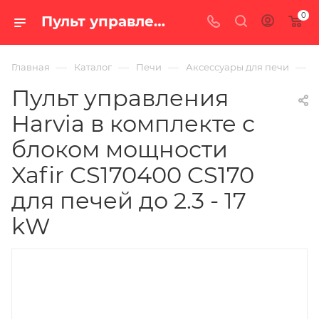
0
Пульт управления Harvia в комплекте с блоком мощности Xafir CS170400 CS170 для печей до 2.3 - 17 kW — цена в Екатеринбурге, купить в интернет-магазине «100 печей.ру»
—
—
—
—
Главная
Каталог
Печи
Аксессуары для печи
П
Пульт управления
Harvia в комплекте с
блоком мощности
Xafir CS170400 CS170
для печей до 2.3 - 17
kW