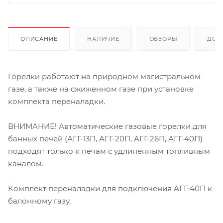
ОПИСАНИЕ
НАЛИЧИЕ
ОБЗОРЫ
ДОС
Горелки работают на природном магистральном
газе, а также на сжиженном газе при установке
комплекта переналадки.
ВНИМАНИЕ! Автоматические газовые горелки для
банных печей (АГГ-13П, АГГ-20П, АГГ-26П, АГГ-40П)
подходят только к печам с удлиненным топливным
каналом.
Комплект переналадки для подключения АГГ-40П к
балонному газу.