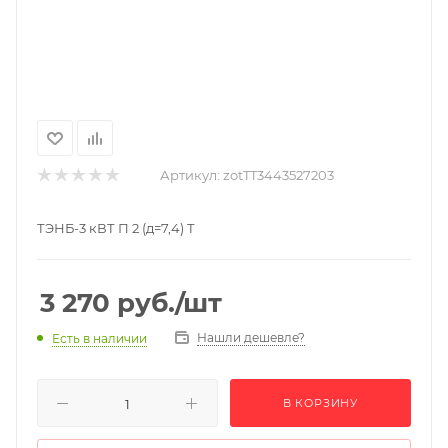
Артикул:
zotTT3443527203
ТЭНБ-3 кВТ П 2 (д=7,4) Т
3 270
руб.
/шт
Нашли дешевле?
Есть в наличии
В КОРЗИНУ