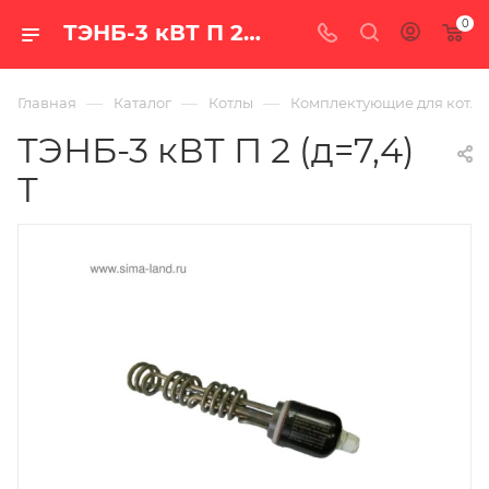
0
ТЭНБ-3 кВТ П 2 (д=7,4) Т — цена в Екатеринбурге, купить с доставкой по РФ в интернет-магазине «100 печей.ру»
—
—
—
Главная
Каталог
Котлы
Комплектующие для котло
ТЭНБ-3 кВТ П 2 (д=7,4)
Т