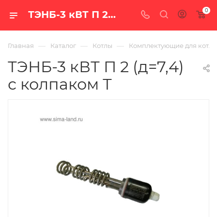
0
ТЭНБ-3 кВТ П 2 (д=7,4) с колпаком Т — цена в Екатеринбурге, купить с доставкой по РФ в интернет-магазине «100 печей.ру»
—
—
—
Главная
Каталог
Котлы
Комплектующие для котло
ТЭНБ-3 кВТ П 2 (д=7,4)
с колпаком Т