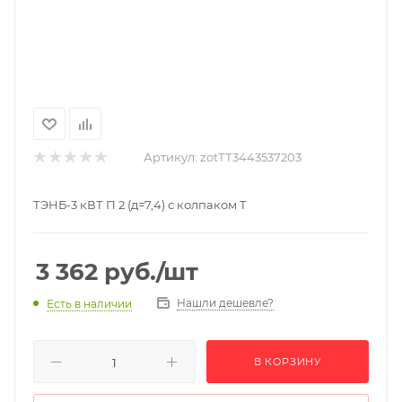
Артикул:
zotТТ3443537203
ТЭНБ-3 кВТ П 2 (д=7,4) с колпаком Т
3 362
руб.
/шт
Нашли дешевле?
Есть в наличии
В КОРЗИНУ