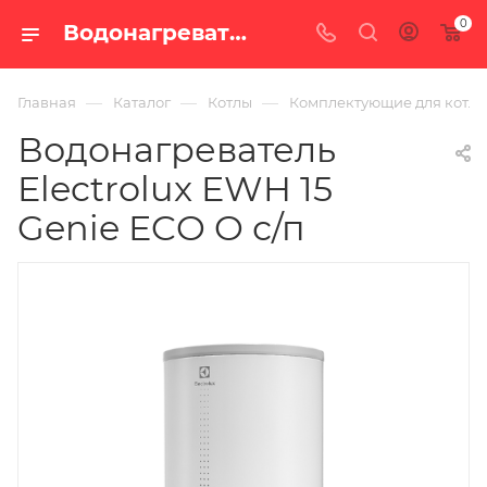
0
Водонагреватель Electrolux EWH 15 Genie ECO O с/п — цена в Екатеринбурге, купить в интернет-магазине «100 печей.ру»
—
—
—
Главная
Каталог
Котлы
Комплектующие для котло
Водонагреватель
Electrolux EWH 15
Genie ECO O с/п