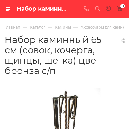
0
Набор каминный 65 см (совок, кочерга, щипцы, щетка) цвет бронза с/п — купить в Екатеринбурге с доставкой по России
—
—
—
Главная
Каталог
Камины
Аксессуары для камино
Набор каминный 65
см (совок, кочерга,
щипцы, щетка) цвет
бронза с/п