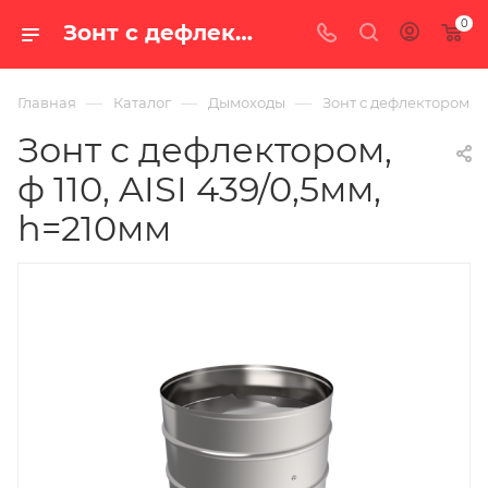
0
Зонт с дефлектором, ф 110, AISI 439/0,5мм, h=210мм — купить в Екатеринбурге по цене 1 373 руб. в интернет-магазине «100 печей.ру»
—
—
—
Главная
Каталог
Дымоходы
Зонт с дефлектором, ф 
Зонт с дефлектором,
ф 110, AISI 439/0,5мм,
h=210мм