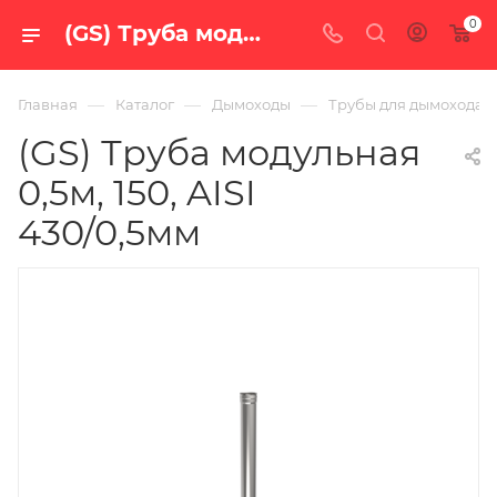
0
(GS) Труба модульная 0,5м, 150, AISI 430/0,5мм — купить в Екатеринбурге по цене 686 руб. в интернет-магазине «100 печей.ру»
—
—
—
Главная
Каталог
Дымоходы
Трубы для дымохода
(GS) Труба модульная
0,5м, 150, AISI
430/0,5мм