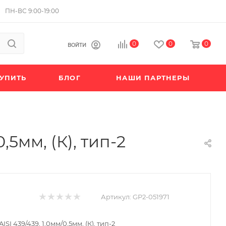
ПН-ВС 9:00-19:00
0
0
0
ВОЙТИ
КУПИТЬ
БЛОГ
НАШИ ПАРТНЕРЫ
,5мм, (К), тип-2
Артикул:
GP2-051971
ISI 439/439, 1,0мм/0,5мм, (К), тип-2