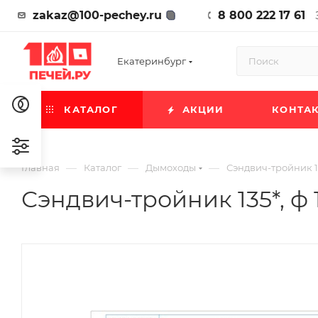
zakaz@100-pechey.ru
8 800 222 17 61
Екатеринбург
КАТАЛОГ
АКЦИИ
КОНТА
—
—
—
Главная
Каталог
Дымоходы
Сэндвич-тройник 135
Сэндвич-тройник 135*, ф 11