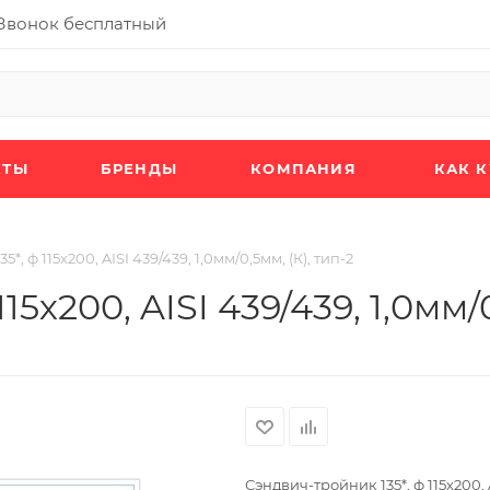
Звонок бесплатный
КТЫ
БРЕНДЫ
КОМПАНИЯ
КАК 
*, ф 115х200, AISI 439/439, 1,0мм/0,5мм, (К), тип-2
5х200, AISI 439/439, 1,0мм/0
Сэндвич-тройник 135*, ф 115х200, A