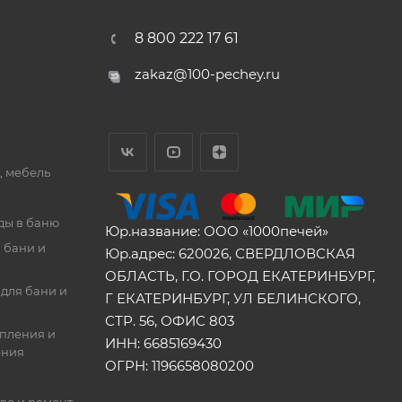
8 800 222 17 61
zakaz@100-pechey.ru
, мебель
ды в баню
Юр.название: ООО «1000печей»
 бани и
Юр.адрес: 620026, СВЕРДЛОВСКАЯ
ОБЛАСТЬ, Г.О. ГОРОД ЕКАТЕРИНБУРГ,
для бани и
Г ЕКАТЕРИНБУРГ, УЛ БЕЛИНСКОГО,
СТР. 56, ОФИС 803
опления и
ИНН: 6685169430
ения
ОГРН: 1196658080200