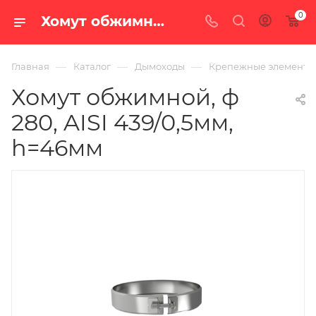
0
Хомут обжимной, ф 280, AISI 439/0,5мм, h=46мм — купить в Екатеринбурге по цене 481 руб. в интернет-магазине «100 печей.ру»
—
—
—
Главная
Каталог
Дымоходы
Крепежные элементы
Хомут обжимной, ф
280, AISI 439/0,5мм,
h=46мм