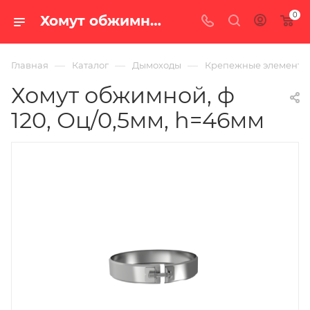
0
Хомут обжимной, ф 120, Оц/0,5мм, h=46мм — купить в Екатеринбурге по цене 200 руб. в интернет-магазине «100 печей.ру»
—
—
—
Главная
Каталог
Дымоходы
Крепежные элементы
Хомут обжимной, ф
120, Оц/0,5мм, h=46мм