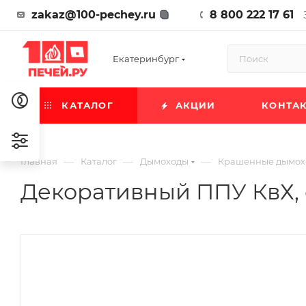
zakaz@100-pechey.ru
8 800 222 17 61
Екатеринбург
КАТАЛОГ
АКЦИИ
КОНТА
—
—
—
Главная
Каталог
Дымоходы
Крашенные дымох
Декоративный ППУ КвХ, ф