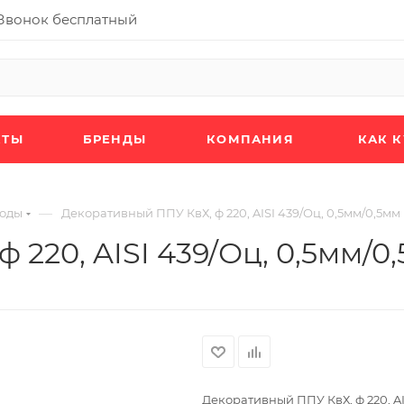
Звонок бесплатный
КТЫ
БРЕНДЫ
КОМПАНИЯ
КАК 
—
оды
Декоративный ППУ КвХ, ф 220, AISI 439/Оц, 0,5мм/0,5мм
 220, AISI 439/Оц, 0,5мм/0
Декоративный ППУ КвХ, ф 220, AI