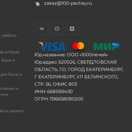
zakaz@100-pechey.ru
, мебель
ды в баню
Юр.название: ООО «1000печей»
 бани и
Юр.адрес: 620026, СВЕРДЛОВСКАЯ
ОБЛАСТЬ, Г.О. ГОРОД ЕКАТЕРИНБУРГ,
для бани и
Г ЕКАТЕРИНБУРГ, УЛ БЕЛИНСКОГО,
СТР. 56, ОФИС 803
опления и
ИНН: 6685169430
ения
ОГРН: 1196658080200
во и ремонт