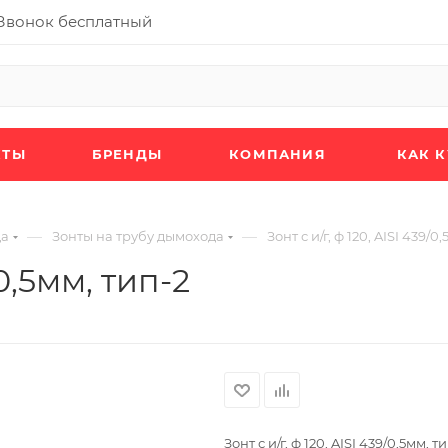
Звонок бесплатный
КТЫ
БРЕНДЫ
КОМПАНИЯ
КАК 
—
—
да
Зонты на трубу дымохода
Зонт с и/г, ф 120, AISI 439/0
/0,5мм, тип-2
Зонт с и/г, ф 120, AISI 439/0,5мм, т