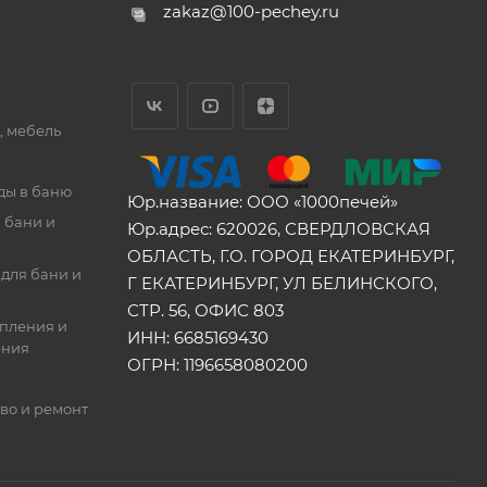
zakaz@100-pechey.ru
, мебель
ды в баню
Юр.название: ООО «1000печей»
 бани и
Юр.адрес: 620026, СВЕРДЛОВСКАЯ
ОБЛАСТЬ, Г.О. ГОРОД ЕКАТЕРИНБУРГ,
для бани и
Г ЕКАТЕРИНБУРГ, УЛ БЕЛИНСКОГО,
СТР. 56, ОФИС 803
опления и
ИНН: 6685169430
ения
ОГРН: 1196658080200
во и ремонт