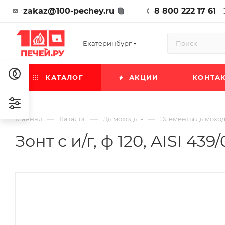
zakaz@100-pechey.ru
8 800 222 17 61
Екатеринбург
КАТАЛОГ
АКЦИИ
КОНТА
—
—
—
Главная
Каталог
Дымоходы
Элементы дымохо
Зонт с и/г, ф 120, AISI 439