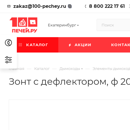
zakaz@100-pechey.ru
8 800 222 17 61
Екатеринбург
КАТАЛОГ
АКЦИИ
КОНТА
—
—
—
Главная
Каталог
Дымоходы
Элементы дымохо
Зонт с дефлектором, ф 20