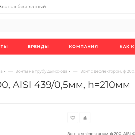
Звонок бесплатный
КТЫ
БРЕНДЫ
КОМПАНИЯ
КАК 
—
—
да
Зонты на трубу дымохода
Зонт с дефлектором, ф 200,
0, AISI 439/0,5мм, h=210мм
Зонт с дефлектором, ф 200, AISI 