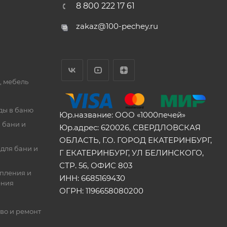
8 800 222 17 61
zakaz@100-pechey.ru
, мебель
ды в баню
Юр.название: ООО «1000печей»
 бани и
Юр.адрес: 620026, СВЕРДЛОВСКАЯ
ОБЛАСТЬ, Г.О. ГОРОД ЕКАТЕРИНБУРГ,
для бани и
Г ЕКАТЕРИНБУРГ, УЛ БЕЛИНСКОГО,
СТР. 56, ОФИС 803
опления и
ИНН: 6685169430
ения
ОГРН: 1196658080200
во и ремонт