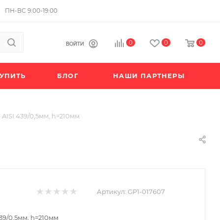
ПН-ВС 9:00-19:00
0
0
0
ВОЙТИ
КУПИТЬ
БЛОГ
НАШИ ПАРТНЕРЫ
 AISI 439/0,5мм, h=210мм
Артикул:
GP1-017607
439/0,5мм, h=210мм