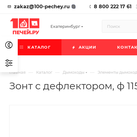
zakaz@100-pechey.ru
8 800 222 17 61
Екатеринбург
КАТАЛОГ
АКЦИИ
КОНТА
—
—
—
Главная
Каталог
Дымоходы
Элементы дымохо
Зонт с дефлектором, ф 115