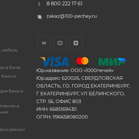
8 800 222 17 61
zakaz@100-pechey.ru
, мебель
ды в баню
Юр.название: ООО «1000печей»
 бани и
Юр.адрес: 620026, СВЕРДЛОВСКАЯ
ОБЛАСТЬ, Г.О. ГОРОД ЕКАТЕРИНБУРГ,
для бани и
Г ЕКАТЕРИНБУРГ, УЛ БЕЛИНСКОГО,
СТР. 56, ОФИС 803
опления и
ИНН: 6685169430
ения
ОГРН: 1196658080200
во и ремонт