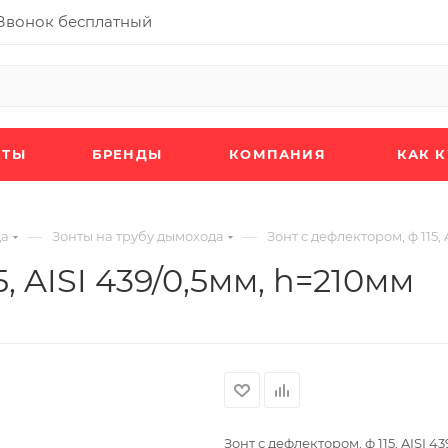
Звонок бесплатный
КТЫ
БРЕНДЫ
КОМПАНИЯ
КАК 
—
—
да
Зонты на трубу дымохода
Зонт с дефлектором, ф 115, 
, AISI 439/0,5мм, h=210мм
Зонт с дефлектором, ф 115, AISI 4