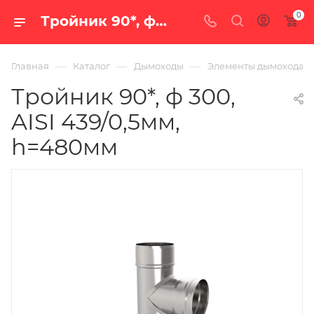
0
Тройник 90*, ф 300, AISI 439/0,5мм, h=480мм — купить в Екатеринбурге по цене 3 490 руб. в интернет-магазине «100 печей.ру»
—
—
—
Главная
Каталог
Дымоходы
Элементы дымохода
Тройник 90*, ф 300,
AISI 439/0,5мм,
h=480мм