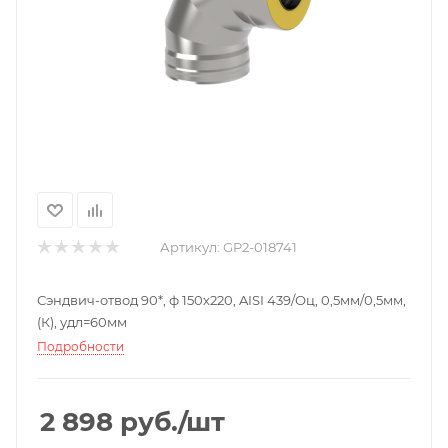
Артикул:
GP2-018741
Сэндвич-отвод 90*, ф 150х220, AISI 439/Оц, 0,5мм/0,5мм,
(К), удл=60мм
Подробности
2 898
руб.
/шт