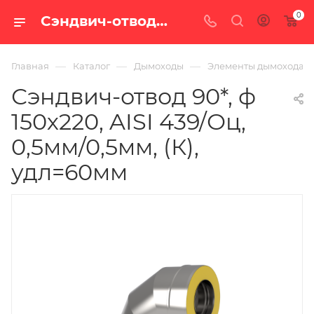
0
Сэндвич-отвод 90*, ф 150х220, AISI 439/Оц, 0,5мм/0,5мм, (К), удл=60мм — купить в Екатеринбурге по цене 2 898 руб. в интернет-магазине «100 печей.ру»
—
—
—
Главная
Каталог
Дымоходы
Элементы дымохода
Сэндвич-отвод 90*, ф
150х220, AISI 439/Оц,
0,5мм/0,5мм, (К),
удл=60мм