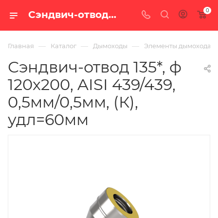
0
Сэндвич-отвод 135*, ф 120х200, AISI 439/439, 0,5мм/0,5мм, (К), удл=60мм — купить в Екатеринбурге по цене 2 410 руб. в интернет-магазине «100 печей.ру»
—
—
—
Главная
Каталог
Дымоходы
Элементы дымохода
Сэндвич-отвод 135*, ф
120х200, AISI 439/439,
0,5мм/0,5мм, (К),
удл=60мм