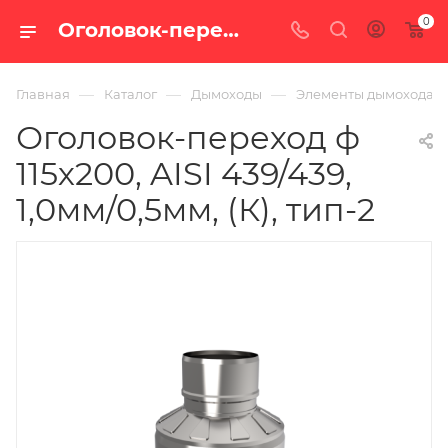
0
Оголовок-переход ф 115х200, AISI 439/439, 1,0мм/0,5мм, (К), тип-2 — купить в Екатеринбурге по цене 2 075 руб. в интернет-магазине «100 печей.ру»
—
—
—
Главная
Каталог
Дымоходы
Элементы дымохода
Оголовок-переход ф
115х200, AISI 439/439,
1,0мм/0,5мм, (К), тип-2