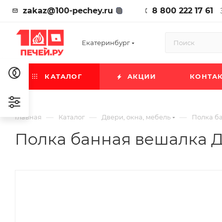
zakaz@100-pechey.ru
8 800 222 17 61
Екатеринбург
КАТАЛОГ
АКЦИИ
КОНТА
—
—
—
Главная
Каталог
Двери, окна, мебель
Полка ба
Полка банная вешалка Д