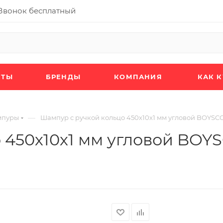
Звонок бесплатный
КТЫ
БРЕНДЫ
КОМПАНИЯ
КАК 
—
пуры
Шампур с ручкой кольцо 450х10х1 мм угловой BOYSC
 450х10х1 мм угловой BO