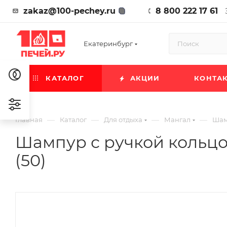
zakaz@100-pechey.ru
8 800 222 17 61
Екатеринбург
КАТАЛОГ
АКЦИИ
КОНТА
—
—
—
—
Главная
Каталог
Для отдыха
Мангал
Шам
Шампур с ручкой кольцо
(50)