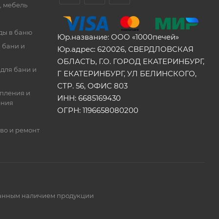
, мебель
ды в баню
Юр.название: ООО «1000печей»
 бани и
Юр.адрес: 620026, СВЕРДЛОВСКАЯ
ОБЛАСТЬ, Г.О. ГОРОД ЕКАТЕРИНБУРГ,
для бани и
Г ЕКАТЕРИНБУРГ, УЛ БЕЛИНСКОГО,
СТР. 56, ОФИС 803
опления и
ИНН: 6685169430
ения
ОГРН: 1196658080200
во и ремонт
ованным наличием продукции