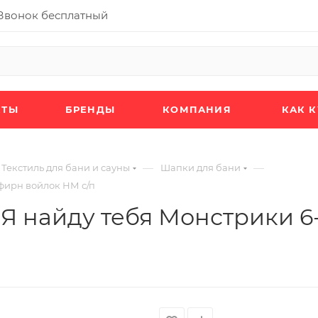
Звонок бесплатный
КТЫ
БРЕНДЫ
КОМПАНИЯ
КАК 
—
—
Текстиль для бани и сауны
Шапки для бани
эфирн войлок НМ с/п
Я найду тебя Монстрики 6-