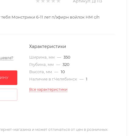
Артикул:
ДП13
 тебя Монстрики 6-11 лет п/эфирн войлок НМ с/п
Характеристики
Ширина, мм
—
350
шевле?
Глубина, мм
—
320
Высота, мм
—
10
ЗИНУ
Наличие в г.Челябинск
—
1
Все характеристики
тернет-магазина и может отличаться от цен в розничных