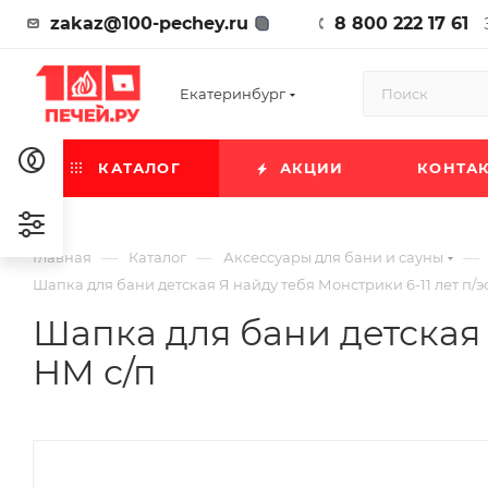
zakaz@100-pechey.ru
8 800 222 17 61
Екатеринбург
КАТАЛОГ
АКЦИИ
КОНТА
—
—
—
Главная
Каталог
Аксессуары для бани и сауны
Шапка для бани детская Я найду тебя Монстрики 6-11 лет п/
Шапка для бани детская 
НМ с/п