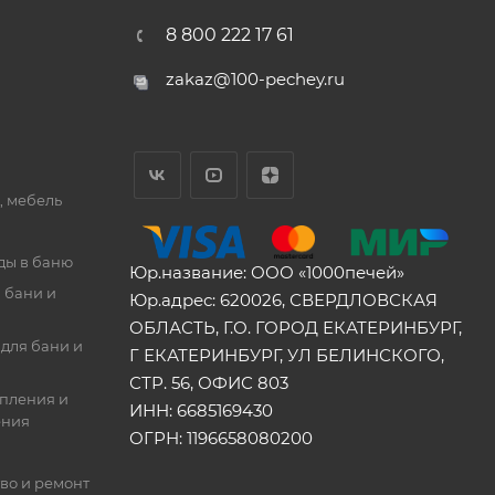
8 800 222 17 61
zakaz@100-pechey.ru
, мебель
ды в баню
Юр.название: ООО «1000печей»
 бани и
Юр.адрес: 620026, СВЕРДЛОВСКАЯ
ОБЛАСТЬ, Г.О. ГОРОД ЕКАТЕРИНБУРГ,
для бани и
Г ЕКАТЕРИНБУРГ, УЛ БЕЛИНСКОГО,
СТР. 56, ОФИС 803
опления и
ИНН: 6685169430
ения
ОГРН: 1196658080200
во и ремонт