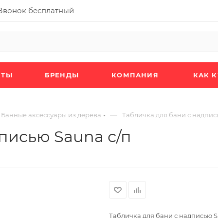
Звонок бесплатный
КТЫ
БРЕНДЫ
КОМПАНИЯ
КАК 
—
Банные аксессуары из дерева
Табличка для бани с надпис
писью Sauna с/п
Табличка для бани с надписью S