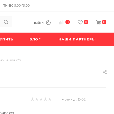
ПН-ВС 9:00-19:00
0
0
0
ВОЙТИ
КУПИТЬ
БЛОГ
НАШИ ПАРТНЕРЫ
ью Sauna с/п
Артикул:
Б-02
auna с/п