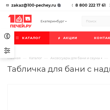
zakaz@100-pechey.ru
8 800 222 17 61
Екатеринбург
КАТАЛОГ
АКЦИИ
КОНТА
—
—
—
Главная
Каталог
Аксессуары для бани и сауны
Табличка для бани с над